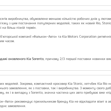
ягів виробництва, обумовлене меншою кількістю робочих днів у лютом
в'язку з цим постачання популярних моделей, таких як новий Rio, Stonic і
 на більш пізній термін.
'юторської компанії «Фалькон-Авто» та Kia Motors Corporation ритмічніс
им часом.
дажі оновленого Kia Sorento
, причому 2/3 першої поставки новинки вже
х моделей. Зокрема, компактний кросовер Kia Stonic, хетчбек Kia Rio но
ього замовлення, як з поставки, так і виробництва. З моменту свого дебю
у, як і в випадку з Sorento, значна частина цих авто прибуває вже «під
он-Авто» рекомендує прихильникам бренду Kia не відкладати візит в авт
еднє замовлення.