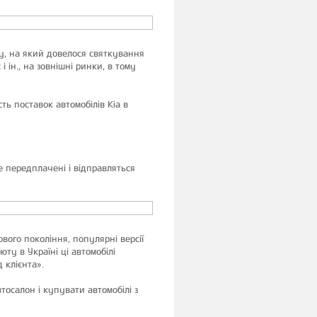
у, на який довелося святкування
 ін., на зовнішні ринки, в тому
ть поставок автомобілів Kia в
 передплачені і відправляться
вого покоління, популярні версії
ту в Україні ці автомобілі
 клієнта».
осалон і купувати автомобілі з