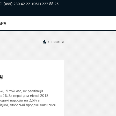
С: (095) 239 42 22
(061) 222 88 25
ЕРА
>
НОВИНИ
ку
у. У той час, як реалізація
а 2% За перші два місяці 2018
продажі виросли на 2,6% в
ідно), глобальні продажі знизилися