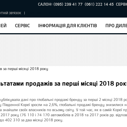
САЛОН: (095) 239 41 77
(061) 222 14 45
СЕРВІ
ТНІЙ ЗВ'ЯЗОК
КУРС НБУ : 1EUR = 51.27 ГРН.
ЛЕЙ
СЕРВІС
ІНФОРМАЦІЯ ДЛЯ КЛІЄНТІВ
ПРО ДИЛ
льтатами продажів за перші місяці 2018 ро
ублікувала дані про глобальні продажі бренду за перші 2 місяці 2018 рок
 Південної Кореї зросли на 2,6%, глобальні продажі бренду знизилися н
 знайшли своїх власників по всьому світу. У той час, як в самій Кореї 
 2017 року (76 110 і 74 170 автомобілів в 2018 та 2017 років рр. відпов
 до 402 310 за два місяці 2018 року.