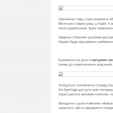
Причиною тому стало зниження обс
Місячного нового року у Кореї. У з
числі український, були перенесені
Завдяки спільним зусиллям дистриб
Україні буде відновлена найближч
Буквально на днях
стартували про
прямо до новоспечених власників.
Очікується поповнення складу інши
Kia Sportage доступні для попередн
користуються високим попитом, том
Виходячи з цього компанія «Фальк
наявності, або ж оформляти попер