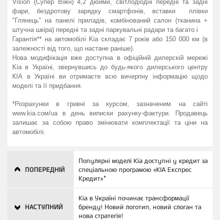
Vision
(Супер Віжн) 4,2 дюйми, світлодіодні передні та задні
фари, бездротову зарядку смартфонів, вставки плівки
"Глянець" на панелі приладів, комбінований салон (тканина +
штучна шкіра) передні та задні паркувальні радари та багато і
Гарантія** на автомобілі Kia складає 7 років або 150 000 км (в
залежності від того, що настане раніше).
Нова модифікація вже доступна в офіційній дилерскій мережі
Kia в Україні, звернувшись до будь-якого дилерського центру
КІА в Україні ви отримаєте всю вичерпну інформацію щодо
моделі та її придбання.
*Розрахунки в гривні за курсом, зазначеним на сайті
www.kia.сом/ua в день виписки рахунку-фактури. Продавець
залишає за собою право змінювати комплектації та ціни на
автомобілі.
Популярні моделі Kia доступні у кредит за
ПОПЕРЕДНІЙ
спеціальною програмою «KIA Експрес
Кредит»*
Kia в Україні починає трансформації
НАСТУПНИЙ
бренду! Новий логотип, новий слоган та
нова стратегія!