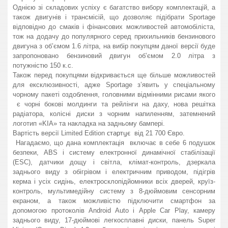
Однією зі складових успіху є багатство вибору комплектацій, а
також двигунів і трансмісій, що дозволяє підібрати Sportage
відповідно до смаків і фінансових можливостей автомобіліста,
тож на додачу до популярного серед прихильників бензинового
двигуна з об’ємом 1.6 літра, на вибір покупцям даної версії буде
запропоновано бензиновий двигун об’ємом 2.0 літра з
потужністю 150 к.с.
Також перед покупцями відкривається ще більше можливостей
для ексклюзивності, адже Sportage з’явить у спеціальному
чорному пакеті оздоблення, головними відмінними рисами якого
є чорні бокові молдинги та рейлінги на даху, нова решітка
радіатора, колісні диски з чорним напиленням, затемнений
логотип «
KIA
» та накладка на задньому бампері.
стартує
Вартість версії
Limited
Edition
від 21 700 Євро.
Нагадаємо, що дана комплектація включає в себе 6 подушок
безпеки, ABS і систему електронної динамічної стабілізації
(
ESC
), датчики дощу і світла, клімат-контроль, дзеркала
заднього виду з обігрівом і електричним приводом, підігрів
керма і усіх сидінь, електросклопідйомники всіх дверей, круїз-
контроль, мультимедійну систему з 8-дюймовим сенсорним
екраном, а також можливістю підключити смартфон за
допомогою протоколів Android Auto і Apple Car Play, камеру
заднього виду, 17-дюймові легкосплавні диски, панель
Super