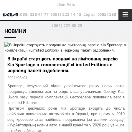
Ліон Авто
Салон: (095) 239 41 77
(061) 222 14 45
Сервіс: (095) 239 42 22
(061) 222 88 25
НОВИНИ
В Україні стартують продажі на лімітовану версію
Kia Sportage в комплектації «Limited Edition» в
чорному пакеті оздоблення.
2021-03-01
Sportage, безумовний лідер українського ринку нових авто,
продовжує змінюватися на радість шанувальникам бренду Kia.
Цього разу перелік комплектацій бестселера поповнила версія
«Limited Edition».
Протягом декількох років Kia Sportage входить до числа
найбільш популярних автомобілів в Україні, при цьому у 2019
році кросовер став найбільш продаваним (за даними асоціації
«УкрАвтопром») новим авто в нашій країні та у 2020 році увійшов
в трійку найкращих.