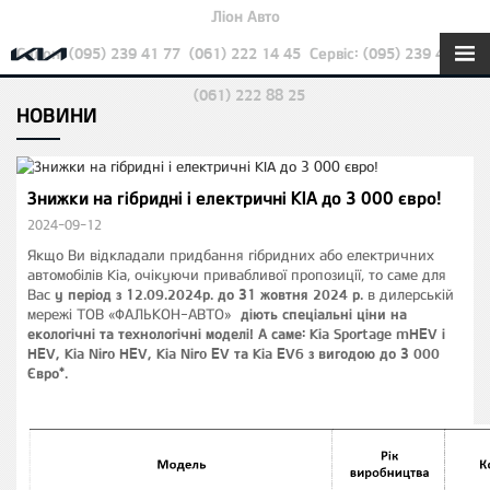
Ліон Авто
Салон: (095) 239 41 77
(061) 222 14 45
Сервіс: (095) 239 42 22
(061) 222 88 25
НОВИНИ
Знижки на гібридні і електричні KIA до 3 000 євро!
2024-09-12
Якщо Ви відкладали придбання гібридних або електричних
автомобілів Kia, очікуючи привабливої пропозиції, то саме для
Вас
у період з
12
.09.2024р. до 31 жовтня 2024 р.
в дилерській
мережі ТОВ «ФАЛЬКОН-АВТО»
діють спеціальні ціни на
екологічні та технологічні моделі! А саме: Kia Sportage
m
HEV і
HEV, Kia Niro HEV, Kia Niro EV та Kia EV6 з вигодою до 3 000
Євро*.