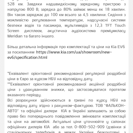
528 км. Завдяки надшвидкісному зарядному пристрою з
напругою 800 В, зарядка до 80% займає менш як 18 хвилин.
Він також заряджає до 100 км всього за 4,5 хвилини. Сидіння з
можливістю регулювання температури, надсучасні системи
безпеки водія та пасажира, мультимедіа з 12,3 TFT Touch
Screen дисплеєм, акустична аудіосистема преміумкласу
Meridian та багато іншого.
Більш детальна інформація про комплектації та ціни на Kia EV6
за посиланням:
https://www.kia.com/ua/showroom/new-
ev6/specification.html
*Еквівалент орієнтовної рекомендованої регулярної роздрібної
ціни в Євро за курсом НБУ на відповідну дату.
**Еквівалент орієнтовної рекомендованої акційної роздрібної
ціни з урахуванням знижки, що застосовуватися протягом
вказаного періоду.
Всі розрахунки здійснюються в гривні по курсу НБУ на
відповідну дату згідно з рахунком-фактурою. ТОВ "ФАЛЬКОН-
АВТО" та офіційні дилери КІА в Україні залишають за собою
право без попереднього повідомлення змінювати комплектації
та ціни на автомобілі. Актуальні ціни уточнюйте у салонах
офіційних дилерів КІА або за тел. 0-800-502-909 (дзвінки зі
стаціонарних телефонів в межах України безкоштовні, з