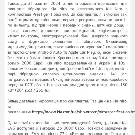
Також до 31 жовтня 2024 р. діє спеціальна пропозиція для
покупців гібридного Kia Niro та електричного Kia Niro в
комплектації Prestige (Престиж). Ця комплектація включає такі
опції: мультифункціональне кермо з регулюванням по висоті і
по вильоту, підігрів керма і передніх сидінь, датчики дощу і
світла, система допомоги при паркуванні, круїз-контроль,
клімат-контроль, електрорегульовані бічні дзеркала заднього
виду з функцією складання і обігрівом, 8-дюймову
мультимедійну систему з можливістю синхронізації смартфонів
за протоколами Android Auto та Apple Car Play, сучасні системи
безпеки та багато іншого. Кросовер можна придбати з вигодою
розмірі 2000 Євро*. Kia Niro представлений в Україні зі 105-
сильним бензиновим двигуном (робочий об'єм 1,6 літра), який в
парі гібридною силовою установкою видають 141 к.с.
потужності та працює з 6-ступеневою автоматичною коробкою
передач DCT або ж із електричним двигуном потужністю 150
кВт (204 к.с.) / 255Нм.
Більш детальна інформація про комплектації та ціни на Kia Niro
за
посиланням:
https://www.kia.com/ua/showroom/niro/specification.h
Одна з найтехнологічніших електромоделей бренду, а саме Kia
EV6 доступна з вигодою до 3000 Євро. Повністю заряджений
акумулятор EV6 місткістю 77,4 кВт-год дозволяє проїхати до