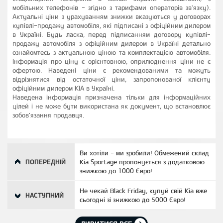
мобільних телефонів - згідно з тарифами операторів зв'язку).
Актуальні ціни з урахуванням знижки вказуються у договорах
купівлі-продажу автомобіля, які підписані з офіційним дилером
в Україні. Будь ласка, перед підписанням договору купівлі-
продажу автомобіля з офіційним дилером в Україні детально
ознайомтесь з актуальною ціною та комплектацією автомобіля.
Інформація про ціну є орієнтовною, оприлюднення ціни не є
офертою. Наведені ціни є рекомендованими та можуть
відрізнятися від остаточної ціни, запропонованої клієнту
офіційним дилером КІА в Україні.
Наведена інформація призначена тільки для інформаційних
цілей і не може бути використана як документ, що встановлює
зобов'язання продавця.
Ви хотіли - ми зробили! Обмежений склад
ПОПЕРЕДНІЙ
Kia Sportage пропонується з додатковою
знижкою до 1000 Євро!
Не чекай Black Friday, купуй свій Кіа вже
НАСТУПНИЙ
сьогодні зі знижкою до 5000 Євро!