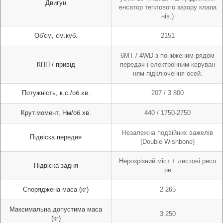
Двигун
енсатор теплового зазору клапа
нів.)
Об'єм, см.куб.
2151
6MT / 4WD з пониженим рядом
КПП / привід
передач і електронним керуван
ням підключення осей.
Потужність, к.с./об.хв.
207 / 3 800
Крут.момент, Нм/об.хв.
440 / 1750-2750
Незалежна подвійних важелів
Підвіска передня
(Double Wishbone)
Нерозрізний міст + листові ресо
Підвіска задня
ри
Споряджена маса (кг)
2 265
Максимальна допустима маса
3 250
(кг)