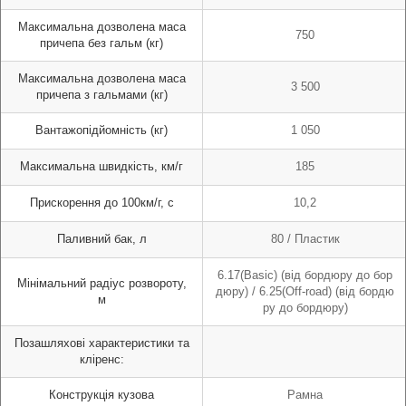
Максимальна дозволена маса
750
причепа без гальм (кг)
Максимальна дозволена маса
3 500
причепа з гальмами (кг)
Вантажопідйомність (кг)
1 050
Максимальна швидкість, км/г
185
Прискорення до 100км/г, с
10,2
Паливний бак, л
80 / Пластик
6.17(Basic) (від бордюру до бор
Мінімальний радіус розвороту,
дюру) / 6.25(Off-road) (від бордю
м
ру до бордюру)
Позашляхові характеристики та
кліренс:
Конструкція кузова
Рамна