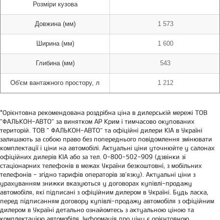
Розміри кузова
Довжина (мм)
1 573
Ширина (мм)
1 600
Глибина (мм)
543
Об'єм вантажного простору, л
1 212
*Орієнтовна рекомендована роздрібна ціна в дилерській мережі ТОВ
"ФАЛЬКОН-АВТО" за винятком АР Крим і тимчасово окупованих
територій. ТОВ " ФАЛЬКОН-АВТО" та офіційні дилери КІА в Україні
залишають за собою право без попереднього повідомлення змінювати
комплектації і ціни на автомобілі. Актуальні ціни уточнюйте у салонах
офіційних дилерів КІА або за тел. 0-800-502-909 (дзвінки зі
стаціонарних телефонів в межах України безкоштовні, з мобільних
телефонів - згідно тарифів операторів зв'язку). Актуальні ціни з
урахуванням знижки вказуються у договорах купівлі-продажу
автомобіля, які підписані з офіційним дилером в Україні. Будь ласка,
перед підписанням договору купівлі-продажу автомобіля з офіційним
дилером в Україні детально ознайомтесь з актуальною ціною та
комплектацією автомобіля. Інформація про ціну є орієнтовною,