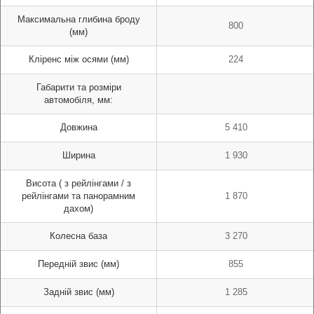
Максимальна глибина броду
800
(мм)
Кліренс між осями (мм)
224
Габарити та розміри
автомобіля, мм:
Довжина
5 410
Ширина
1 930
Висота ( з рейлінгами / з
рейлінгами та панорамним
1 870
дахом)
Колесна база
3 270
Передній звис (мм)
855
Задній звис (мм)
1 285